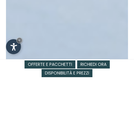
×
OFFERTE E PACCHETTI
RICHIEDI ORA
DISPONIBILITÀ E PREZZI
SCI & ATTIVITÀ INVERNALI
Dolomiti Superski e Alpe
di Siusi: sciare a due
passi dal cielo